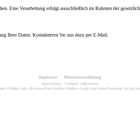
eben. Eine Verarbeitung erfolgt ausschließlich im Rahmen der gesetzlic
ung Ihrer Daten. Kontaktieren Sie uns dazu per E-Mail.
Impressum
·
Datenschutzerklärung
Beta-Version · Feedback willkommen
nte Affiliate-Links. Bei einem Kauf darüber erhalten wir ggf. eine kleine Provision, für dich e